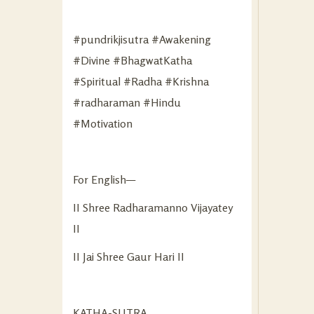
#pundrikjisutra #Awakening
#Divine #BhagwatKatha
#Spiritual #Radha #Krishna
#radharaman #Hindu
#Motivation
For English—
II Shree Radharamanno Vijayatey
II
II Jai Shree Gaur Hari II
KATHA-SUTRA