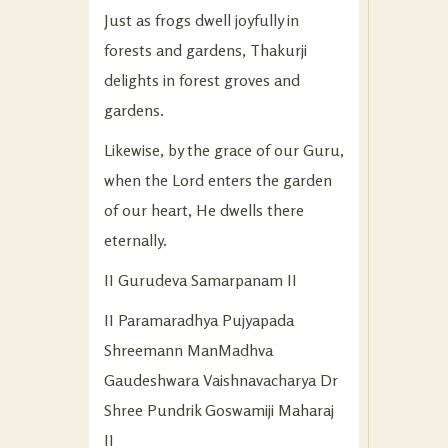
Just as frogs dwell joyfully in
forests and gardens, Thakurji
delights in forest groves and
gardens.
Likewise, by the grace of our Guru,
when the Lord enters the garden
of our heart, He dwells there
eternally.
II Gurudeva Samarpanam II
II Paramaradhya Pujyapada
Shreemann ManMadhva
Gaudeshwara Vaishnavacharya Dr
Shree Pundrik Goswamiji Maharaj
II