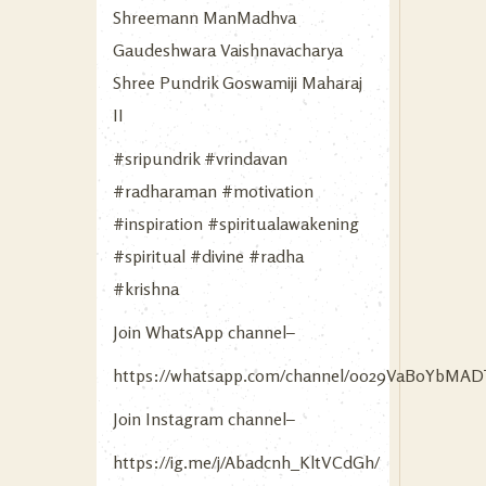
Shreemann ManMadhva
Gaudeshwara Vaishnavacharya
Shree Pundrik Goswamiji Maharaj
II
#sripundrik #vrindavan
#radharaman #motivation
#inspiration #spiritualawakening
#spiritual #divine #radha
#krishna
Join WhatsApp channel–
https://whatsapp.com/channel/0029VaB0YbMAD
Join Instagram channel–
https://ig.me/j/Abadcnh_KltVCdGh/