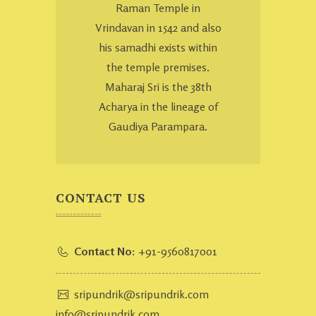
Raman Temple in
Vrindavan in 1542 and also
his samadhi exists within
the temple premises.
Maharaj Sri is the 38th
Acharya in the lineage of
Gaudiya Parampara.
CONTACT US
Contact No:
+91-9560817001
sripundrik@sripundrik.com
info@sripundrik.com